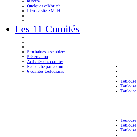
histoire
Quelques célébrités
Lien -> site SMLH
Les 11 Comités
Prochaines assemblées
Présentation
Activités des comités
Recherche par commune
6 comités toulousains
Toulouse
Toulouse
Toulouse
Toulouse
Toulouse
Toulouse