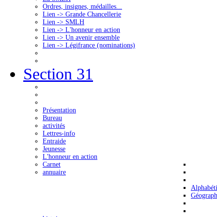
Ordres, insignes, médailles...
Lien -> Grande Chancellerie
Lien -> SMLH
Lien -> L'honneur en action
Lien -> Un avenir ensemble
Lien -> Légifrance (nominations)
Section 31
Présentation
Bureau
activités
Lettres-info
Entraide
Jeunesse
L'honneur en action
Carnet
annuaire
Alphabét
Géograph