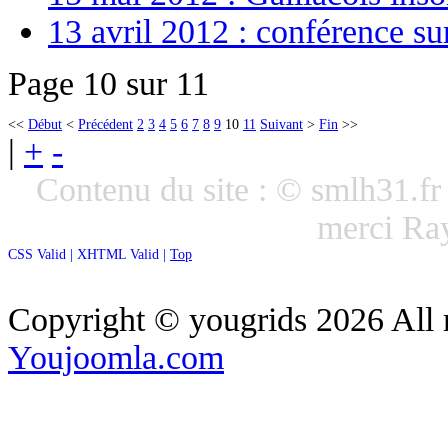
13 avril 2012 : conférence su
Page 10 sur 11
<<
Début
<
Précédent
2
3
4
5
6
7
8
9
10
11
Suivant
>
Fin
>>
|
+
-
Contenu du site : © smlh31.f
merci R
CSS Valid |
XHTML Valid |
Top
Copyright ©
yougrids
2026 All 
Youjoomla.com