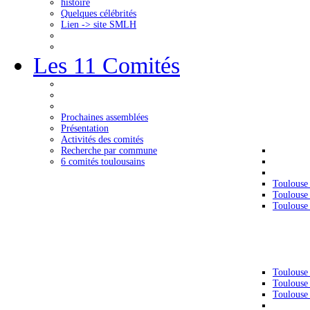
histoire
Quelques célébrités
Lien -> site SMLH
Les 11 Comités
Prochaines assemblées
Présentation
Activités des comités
Recherche par commune
6 comités toulousains
Toulouse
Toulouse
Toulouse
Toulouse
Toulouse
Toulouse