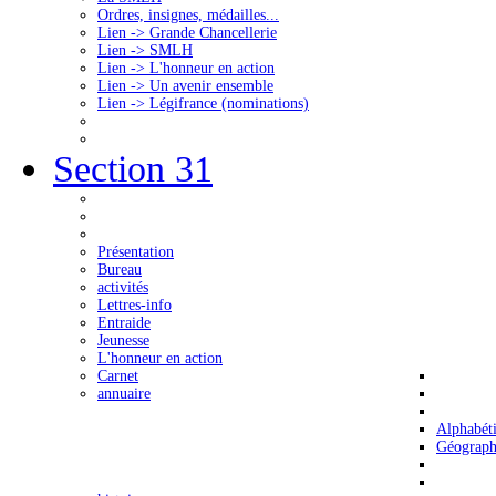
Ordres, insignes, médailles...
Lien -> Grande Chancellerie
Lien -> SMLH
Lien -> L'honneur en action
Lien -> Un avenir ensemble
Lien -> Légifrance (nominations)
Section 31
Présentation
Bureau
activités
Lettres-info
Entraide
Jeunesse
L'honneur en action
Carnet
annuaire
Alphabét
Géograph