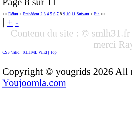
Page 8 sur 11
<<
Début
<
Précédent
2
3
4
5
6
7
8
9
10
11
Suivant
>
Fin
>>
|
+
-
Contenu du site : © smlh31.f
merci R
CSS Valid |
XHTML Valid |
Top
Copyright ©
yougrids
2026 All 
Youjoomla.com