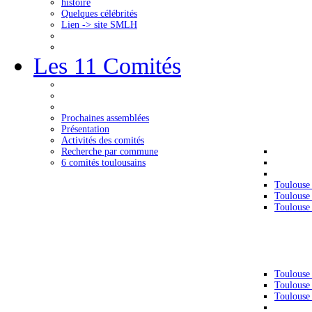
histoire
Quelques célébrités
Lien -> site SMLH
Les 11 Comités
Prochaines assemblées
Présentation
Activités des comités
Recherche par commune
6 comités toulousains
Toulouse
Toulouse
Toulouse
Toulouse
Toulouse
Toulouse