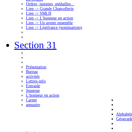
Ordres, insignes, médailles...
Lien -> Grande Chancellerie
Lien -> SMLH
Lien -> L'honneur en action
Lien -> Un avenir ensemble
Lien -> Légifrance (nominations)
Section 31
Présentation
Bureau
activités
Lettres-info
Entraide
Jeunesse
L'honneur en action
Carnet
annuaire
Alphabét
Géograph