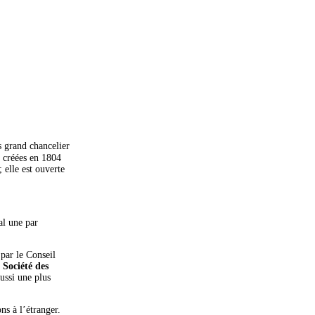
rs grand chancelier
s créées en 1804
 elle est ouverte
ral une par
 par le Conseil
«
Société des
aussi une plus
s à l’étranger.