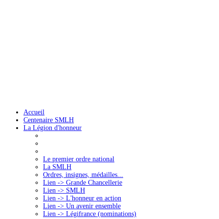
Accueil
Centenaire SMLH
La Légion d'honneur
Le premier ordre national
La SMLH
Ordres, insignes, médailles...
Lien -> Grande Chancellerie
Lien -> SMLH
Lien -> L'honneur en action
Lien -> Un avenir ensemble
Lien -> Légifrance (nominations)