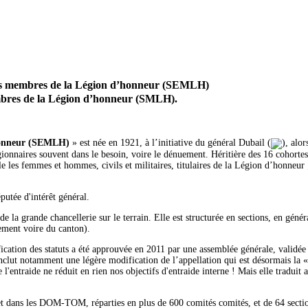
des membres de la Légion d’honneur (SEMLH)
mbres de la Légion d’honneur (SMLH).
’honneur (SEMLH)
» est née en 1921, à l’initiative du général Dubail (
), alo
gionnaires souvent dans le besoin, voire le dénuement. Héritière des 16 cohorte
les femmes et hommes, civils et militaires, titulaires de la Légion d’honneur ;
putée d'intérêt général.
is de la grande chancellerie sur le terrain. Elle est structurée en sections, en géné
sement voire du canton).
fication des statuts a été approuvée en 2011 par une assemblée générale, validée
inclut notamment une légère modification de l’appellation qui est désormais la 
 l'entraide ne réduit en rien nos objectifs d'entraide interne ! Mais elle traduit 
 dans les DOM-TOM, réparties en plus de 600 comités comités, et de 64 section