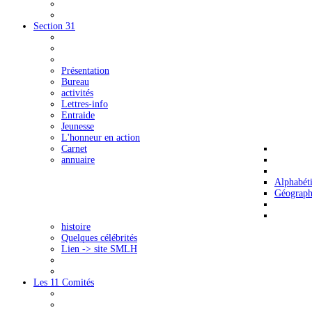
Section 31
Présentation
Bureau
activités
Lettres-info
Entraide
Jeunesse
L'honneur en action
Carnet
annuaire
Alphabét
Géograph
histoire
Quelques célébrités
Lien -> site SMLH
Les 11 Comités