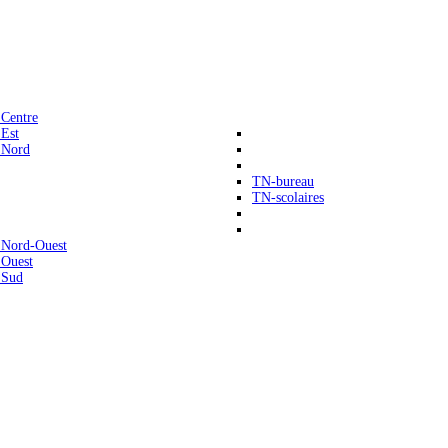
 Centre
 Est
 Nord
TN-bureau
TN-scolaires
 Nord-Ouest
 Ouest
 Sud