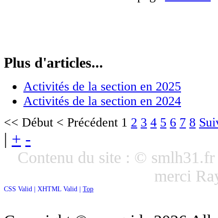
Plus d'articles...
Activités de la section en 2025
Activités de la section en 2024
<<
Début
<
Précédent
1
2
3
4
5
6
7
8
Sui
|
+
-
Contenu du site : © smlh31.f
merci R
CSS Valid |
XHTML Valid |
Top