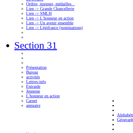
Ordres, insignes, médailles...
Lien -> Grande Chancellerie
Lien -> SMLH
Lien -> L'honneur en action
Lien -> Un avenir ensemble
Lien -> Légifrance (nominations)
Section 31
Présentation
Bureau
activités
Lettres-info
Entraide
Jeunesse
L'honneur en action
Carnet
annuaire
Alphabét
Géograph