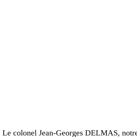
En savoir plus
Pour les membres de la section de Haute-
Garonne (SMLH31) qui souhaitent l'accès
aux pages privées...
lien
Le colonel Jean-Georges DELMAS, notre g