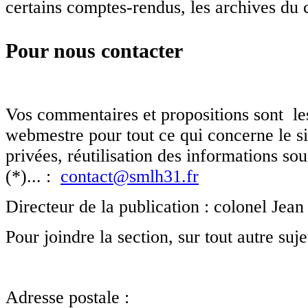
Une présentation de l'activité d'un de nos
certains comptes-rendus, les archives du 
comités (Toulouse Nord) en milieu
scolaire.
Pour nous contacter
En savoir plus
Pour les membres de la section de Haute-
Garonne (SMLH31) qui souhaitent l'accès
aux pages privées...
Vos commentaires et propositions sont le
lien
webmestre pour tout ce qui concerne le si
privées, réutilisation des informations sou
C'est presque l'été
(*)... :
contact@smlh31.fr
Les permanences à Duranti seront
suspendues en juillet et août et le 2
septembre. Nous restons joignables par
Directeur de la publication : colonel Jea
téléphone (pensez à vous identifier
clairement sur le répondeur !) et de
Pour joindre la section, sur tout autre suje
préférence par mail.
La SMLH à l'école
Adresse postale :
Une présentation de l'activité d'un de nos
comités (Toulouse Nord) en milieu