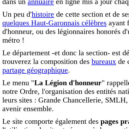
dans un
annuaire
en ligne mis à jour chaq
La SMLH à l'école
Un peu d'
histoire
de cette section et de se
Une présentation de l'activité d'un de nos
comités (Toulouse Nord) en milieu
quelques Haut-Garonnais célèbres
ayant f
scolaire.
d'honneur, ou des légionnaires honorés d'
En savoir plus
métro !
Pour les membres de la section de Haute-
Le département -et donc la section- est 
Garonne (SMLH31) qui souhaitent l'accès
aux pages privées...
trouverez la composition des
bureaux
de 
lien
partage géographique
.
C'est presque l'été
Le menu "
La Légion d'honneur
" rappell
Les permanences à Duranti seront
notre Ordre, l'organisation des entités nati
suspendues en juillet et août et le 2
leurs sites : Grande Chancellerie, SMLH
septembre. Nous restons joignables par
téléphone (pensez à vous identifier
avenir ensemble.
clairement sur le répondeur !) et de
préférence par mail.
Le site comporte également des
pages pr
La SMLH à l'école