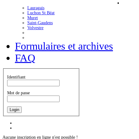
Lauragais
Luchon St Béat
Muret
Saint-Gaudens
Volvestre
Formulaires et archives
FAQ
Identifiant
Mot de passe
C'est presque l'été
Les permanences à Duranti seront
suspendues en juillet et août et le 2
septembre. Nous restons joignables par
Aucune inscription en ligne n'est possible !