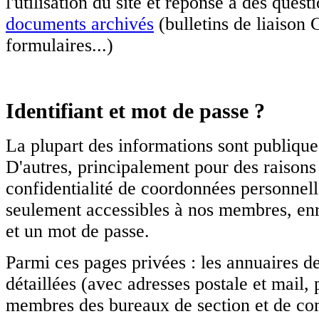
l'utilisation du site et réponse à des quest
documents archivés
(bulletins de liaison 
Une présentation de l'activité d'un de nos
comités (Toulouse Nord) en milieu
formulaires...)
scolaire.
En savoir plus
Pour les membres de la section de Haute-
Identifiant et mot de passe ?
Garonne (SMLH31) qui souhaitent l'accès
aux pages privées...
La plupart des informations sont publiques
lien
D'autres, principalement pour des raisons 
C'est presque l'été
confidentialité de coordonnées personnelle
Les permanences à Duranti seront
seulement accessibles à nos membres, enre
suspendues en juillet et août et le 2
septembre. Nous restons joignables par
et un mot de passe.
téléphone (pensez à vous identifier
clairement sur le répondeur !) et de
Parmi ces pages privées : les annuaires de 
préférence par mail.
détaillées (avec adresses postale et mail,
La SMLH à l'école
membres des bureaux de section et de com