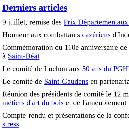
préférence par mail.
Derniers articles
La SMLH à l'école
9 juillet, remise des
Prix Départementaux 
Une présentation de l'activité d'un de nos
Honneur aux combattants
cazériens
d'Ind
comités (Toulouse Nord) en milieu
scolaire.
Commémoration du 110e anniversaire de l
En savoir plus
à
Saint-Béat
Pour les membres de la section de Haute-
Garonne (SMLH31) qui souhaitent l'accès
Le comité de Luchon aux
50 ans du PG
aux pages privées...
lien
Le comité de
Saint-Gaudens
en partenari
Réunion des présidents de comité le 12 ma
C'est presque l'été
métiers d'art du bois
et de l'ameublement
Les permanences à Duranti seront
suspendues en juillet et août et le 2
septembre. Nous restons joignables par
Compte-rendu et présentations de la confé
téléphone (pensez à vous identifier
clairement sur le répondeur !) et de
stress
préférence par mail.