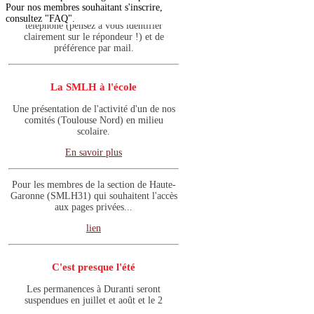
téléphone (pensez à vous identifier
Pour nos membres souhaitant s'inscrire,
clairement sur le répondeur !) et de
consultez "FAQ".
préférence par mail.
La SMLH à l'école
Une présentation de l'activité d'un de nos
comités (Toulouse Nord) en milieu
scolaire.
En savoir plus
Pour les membres de la section de Haute-
Garonne (SMLH31) qui souhaitent l'accès
aux pages privées...
lien
C'est presque l'été
Les permanences à Duranti seront
suspendues en juillet et août et le 2
septembre. Nous restons joignables par
téléphone (pensez à vous identifier
clairement sur le répondeur !) et de