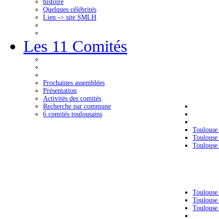
histoire
Quelques célébrités
Lien -> site SMLH
Les 11 Comités
Prochaines assemblées
Présentation
Activités des comités
Recherche par commune
6 comités toulousains
Toulouse
Toulouse
Toulouse
Toulouse
Toulouse
Toulouse