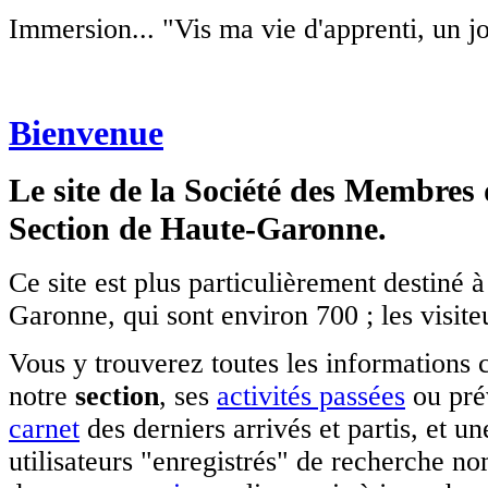
Immersion... "Vis ma vie d'apprenti, un j
La SMLH à l'école
Une présentation de l'activité d'un de nos
comités (Toulouse Nord) en milieu
scolaire.
Bienvenue
En savoir plus
Le site de la Société des Membres
Pour les membres de la section de Haute-
Section de Haute-Garonne.
Garonne (SMLH31) qui souhaitent l'accès
aux pages privées...
lien
Ce site est plus particulièrement destiné
Garonne, qui sont environ 700 ; les visite
C'est presque l'été
Vous y trouverez toutes les informations 
Les permanences à Duranti seront
suspendues en juillet et août et le 2
notre
section
, ses
activités passées
ou prév
septembre. Nous restons joignables par
téléphone (pensez à vous identifier
carnet
des derniers arrivés et partis, et un
clairement sur le répondeur !) et de
préférence par mail.
utilisateurs "enregistrés" de recherche n