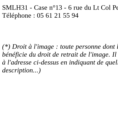
scolaire.
SMLH31 - Case n°13 - 6 rue du Lt Col Pe
En savoir plus
Téléphone : 05 61 21 55 94
Pour les membres de la section de Haute-
Garonne (SMLH31) qui souhaitent l'accès
aux pages privées...
lien
(*) Droit à l'image : toute personne dont 
bénéficie du droit de retrait de l'image. I
C'est presque l'été
à l'adresse ci-dessus en indiquant de quell
Les permanences à Duranti seront
suspendues en juillet et août et le 2
description...)
septembre. Nous restons joignables par
téléphone (pensez à vous identifier
clairement sur le répondeur !) et de
préférence par mail.
La SMLH à l'école
Une présentation de l'activité d'un de nos
comités (Toulouse Nord) en milieu
scolaire.