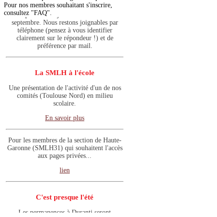
Les permanences à Duranti seront
Pour nos membres souhaitant s'inscrire,
suspendues en juillet et août et le 2
consultez "FAQ".
septembre. Nous restons joignables par
téléphone (pensez à vous identifier
clairement sur le répondeur !) et de
préférence par mail.
La SMLH à l'école
Une présentation de l'activité d'un de nos
comités (Toulouse Nord) en milieu
scolaire.
En savoir plus
Pour les membres de la section de Haute-
Garonne (SMLH31) qui souhaitent l'accès
aux pages privées...
lien
C'est presque l'été
Les permanences à Duranti seront
suspendues en juillet et août et le 2