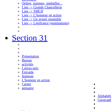
Ordres, insignes, médailles...
Lien -> Grande Chancellerie
Lien -> SMLH
Lien -> L'honneur en action
Lien -> Un avenir ensemble
Lien -> Légifrance (nominations)
Section 31
Présentation
Bureau
activités
Lettres-info
Entraide
Jeunesse
L'honneur en action
Carnet
annuaire
Alphabét
Géograph