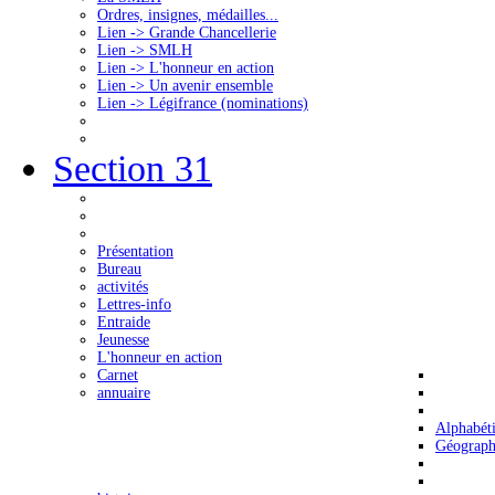
Ordres, insignes, médailles...
Lien -> Grande Chancellerie
Lien -> SMLH
Lien -> L'honneur en action
Lien -> Un avenir ensemble
Lien -> Légifrance (nominations)
Section 31
Présentation
Bureau
activités
Lettres-info
Entraide
Jeunesse
L'honneur en action
Carnet
annuaire
Alphabét
Géograph