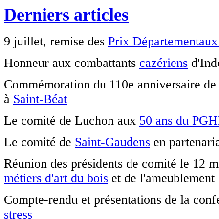
septembre. Nous restons joignables par
Derniers articles
téléphone (pensez à vous identifier
clairement sur le répondeur !) et de
préférence par mail.
9 juillet, remise des
Prix Départementaux 
La SMLH à l'école
Honneur aux combattants
cazériens
d'Ind
Une présentation de l'activité d'un de nos
comités (Toulouse Nord) en milieu
Commémoration du 110e anniversaire de l
scolaire.
à
Saint-Béat
En savoir plus
Le comité de Luchon aux
50 ans du PG
Pour les membres de la section de Haute-
Garonne (SMLH31) qui souhaitent l'accès
aux pages privées...
Le comité de
Saint-Gaudens
en partenari
lien
Réunion des présidents de comité le 12 ma
métiers d'art du bois
et de l'ameublement
C'est presque l'été
Les permanences à Duranti seront
Compte-rendu et présentations de la confé
suspendues en juillet et août et le 2
stress
septembre. Nous restons joignables par