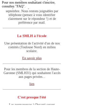
Les permanences à Duranti seront
Pour nos membres souhaitant s'inscrire,
suspendues en juillet et août et le 2
consultez "FAQ".
septembre. Nous restons joignables par
téléphone (pensez à vous identifier
clairement sur le répondeur !) et de
préférence par mail.
La SMLH à l'école
Une présentation de l'activité d'un de nos
comités (Toulouse Nord) en milieu
scolaire.
En savoir plus
Pour les membres de la section de Haute-
Garonne (SMLH31) qui souhaitent l'accès
aux pages privées...
lien
C'est presque l'été
Les permanences à Duranti seront
suspendues en juillet et août et le 2