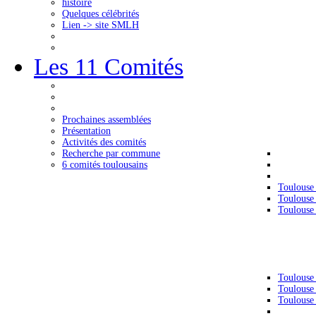
histoire
Quelques célébrités
Lien -> site SMLH
Les 11 Comités
Prochaines assemblées
Présentation
Activités des comités
Recherche par commune
6 comités toulousains
Toulouse
Toulouse
Toulouse
Toulouse
Toulouse
Toulouse