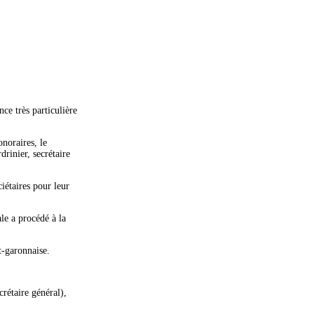
ce très particulière
onoraires, le
drinier, secrétaire
iétaires pour leur
le a procédé à la
t-garonnaise.
étaire général),