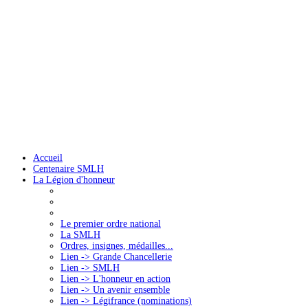
Accueil
Centenaire SMLH
La Légion d'honneur
Le premier ordre national
La SMLH
Ordres, insignes, médailles...
Lien -> Grande Chancellerie
Lien -> SMLH
Lien -> L'honneur en action
Lien -> Un avenir ensemble
Lien -> Légifrance (nominations)