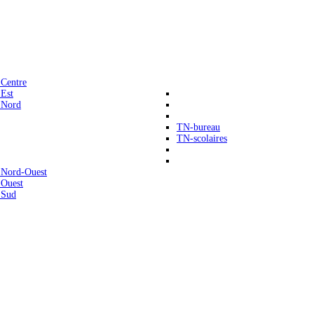
 Centre
 Est
 Nord
TN-bureau
TN-scolaires
 Nord-Ouest
 Ouest
 Sud