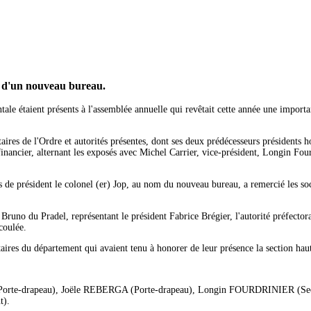
n d'un nouveau bureau.
e étaient présents à l'assemblée annuelle qui revêtait cette année une importan
aires de l'Ordre et autorités présentes, dont ses deux prédécesseurs présidents h
financier, alternant les exposés avec Michel Carrier, vice-président, Longin Four
s de président le colonel (er) Jop, au nom du nouveau bureau, a remercié les soc
runo du Pradel, représentant le président Fabrice Brégier, l'autorité préfectora
coulée.
itaires du département qui avaient tenu à honorer de leur présence la section hau
Porte-drapeau), Joële REBERGA (Porte-drapeau), Longin FOURDRINIER (Secr
t).