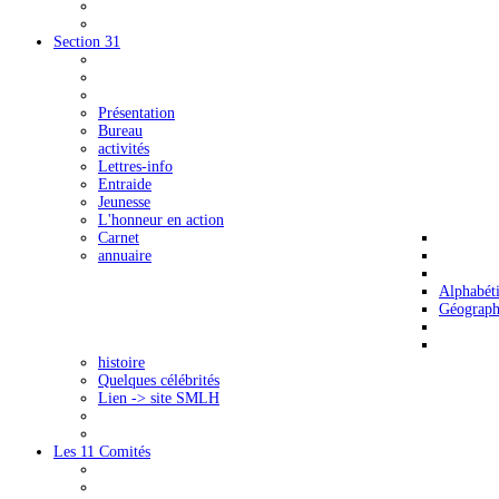
Section 31
Présentation
Bureau
activités
Lettres-info
Entraide
Jeunesse
L'honneur en action
Carnet
annuaire
Alphabét
Géograph
histoire
Quelques célébrités
Lien -> site SMLH
Les 11 Comités