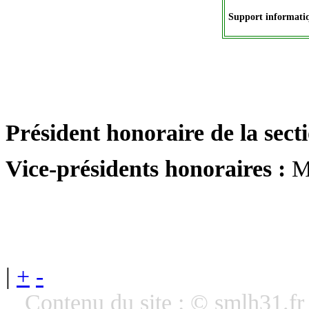
Support informati
Président honoraire de la secti
Vice-présidents honoraires :
M
|
+
-
Contenu du site : © smlh31.f