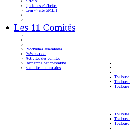
histoire
Quelques célébrités
Lien -> site SMLH
Les 11 Comités
Prochaines assemblées
Présentation
Activités des comités
Recherche par commune
6 comités toulousains
Toulouse
Toulouse
Toulouse
Toulouse
Toulouse
Toulouse