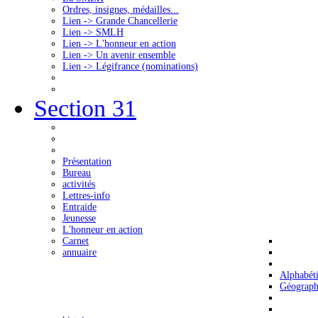
Ordres, insignes, médailles...
Lien -> Grande Chancellerie
Lien -> SMLH
Lien -> L'honneur en action
Lien -> Un avenir ensemble
Lien -> Légifrance (nominations)
Section 31
Présentation
Bureau
activités
Lettres-info
Entraide
Jeunesse
L'honneur en action
Carnet
annuaire
Alphabét
Géograph