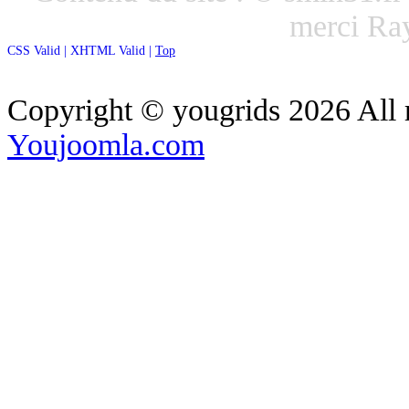
merci R
CSS Valid |
XHTML Valid |
Top
Copyright ©
yougrids
2026 All 
Youjoomla.com