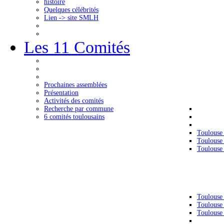
histoire
Quelques célébrités
Lien -> site SMLH
Les 11 Comités
Prochaines assemblées
Présentation
Activités des comités
Recherche par commune
6 comités toulousains
Toulouse
Toulouse
Toulouse
Toulouse
Toulouse
Toulouse