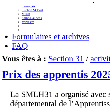
Lauragais
Luchon St Béat
Muret
Saint-Gaudens
Volvestre
Formulaires et archives
FAQ
Vous êtes à :
Section 31
/
activi
Prix des apprentis 202
La SMLH31 a organisé avec su
départemental de l’Apprentiss