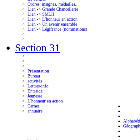
Ordres, insignes, médailles...
Lien -> Grande Chancellerie
Lien -> SMLH
Lien -> L'honneur en action
Lien -> Un avenir ensemble
Lien -> Légifrance (nominations)
Section 31
Présentation
Bureau
activités
Lettres-info
Entraide
Jeunesse
L'honneur en action
Carnet
annuaire
Alphabét
Géograph