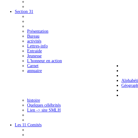
Section 31
Présentation
Bureau
activités
Lettres-info
Entraide
Jeunesse
L'honneur en action
Carnet
annuaire
Alphabét
Géograph
histoire
Quelques célébrités
Lien -> site SMLH
Les 11 Comités