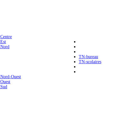
 Centre
 Est
 Nord
TN-bureau
TN-scolaires
 Nord-Ouest
 Ouest
 Sud