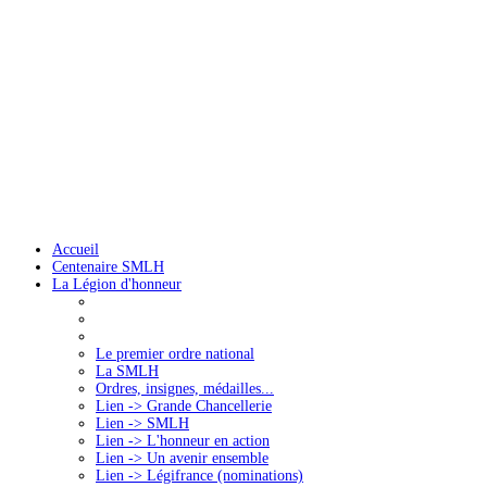
Accueil
Centenaire SMLH
La Légion d'honneur
Le premier ordre national
La SMLH
Ordres, insignes, médailles...
Lien -> Grande Chancellerie
Lien -> SMLH
Lien -> L'honneur en action
Lien -> Un avenir ensemble
Lien -> Légifrance (nominations)