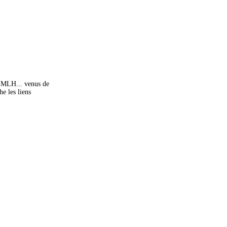
a SMLH... venus de
e les liens