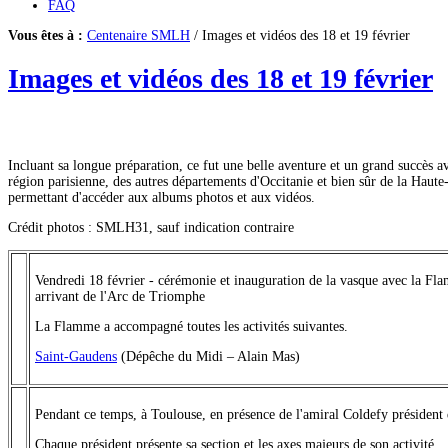
FAQ
Vous êtes à :
Centenaire SMLH
/ Images et vidéos des 18 et 19 février
Images et vidéos des 18 et 19 février
Incluant sa longue préparation, ce fut une belle aventure et un grand succès a
région parisienne, des autres départements d'Occitanie et bien sûr de la Haut
permettant d'accéder aux albums photos et aux vidéos.
Crédit photos : SMLH31, sauf indication contraire
Vendredi 18 février - cérémonie et inauguration de la vasque avec la Fl
arrivant de l'Arc de Triomphe
La Flamme a accompagné toutes les activités suivantes.
Saint-Gaudens
(Dépêche du Midi – Alain Mas)
Pendant ce temps, à Toulouse, en présence de l'amiral Coldefy présiden
Chaque président présente sa section et les axes majeurs de son activité