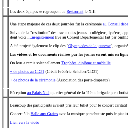
Les deux équipes se regroupent au
Restaurant
le XIII
Une étape majeure de ces deux journées fut la cérémonie
au Conseil dép
Suivie de la "restitution" des travaux des jeunes : collégiens, lycéens, a
dont voici l'
Enregistrement
live au Conseil Départemental fait par Smlh
A été projeté également le clip des "
Olympiades de la jeunesse
", organis
Les vidéos et les documents réalisés par les jeunes seront mis en li
On leur a remis solennellement
Trophées, diplôme et médaille
+ de photos au CD31
(Crédit Frédéric Scheiber/CD31)
+ de photos de la cérémonie
(Association des porte-drapeaux)
Réception
au Palais Niel
quartier général de la 11ème brigade parachutis
Beaucoup des participants avaient pris leur billet pour le concert caritat
Concert à la
Halle aux Grains
avec la musique parachutiste puis le pianis
Lien vers la vidéo