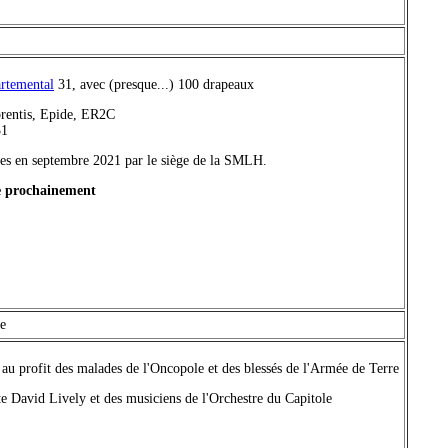
artemental
31, avec (presque...) 100 drapeaux
pprentis, Epide, ER2C
31
ées en septembre 2021 par le siège de la SMLH.
gne prochainement
te
if au profit des malades de l'Oncopole et des blessés de l'Armée de Terre
te David Lively et des musiciens de l'Orchestre du Capitole