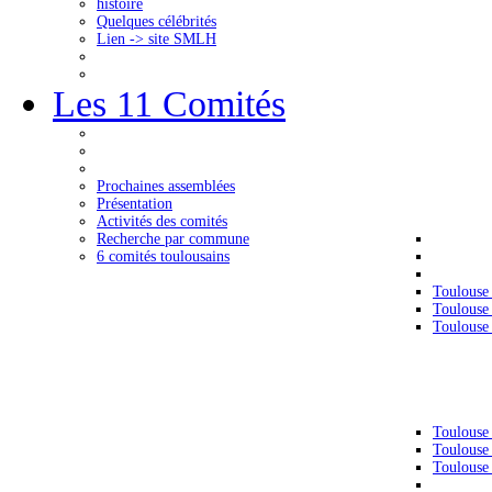
histoire
Quelques célébrités
Lien -> site SMLH
Les 11 Comités
Prochaines assemblées
Présentation
Activités des comités
Recherche par commune
6 comités toulousains
Toulouse
Toulouse
Toulouse
Toulouse
Toulouse
Toulouse