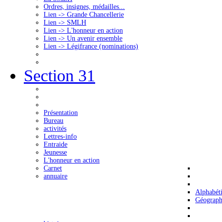
Ordres, insignes, médailles...
Lien -> Grande Chancellerie
Lien -> SMLH
Lien -> L'honneur en action
Lien -> Un avenir ensemble
Lien -> Légifrance (nominations)
Section 31
Présentation
Bureau
activités
Lettres-info
Entraide
Jeunesse
L'honneur en action
Carnet
annuaire
Alphabét
Géograph