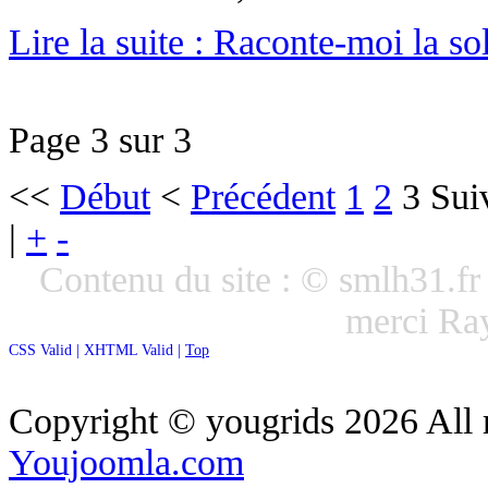
Lire la suite : Raconte-moi la so
Page 3 sur 3
<<
Début
<
Précédent
1
2
3
Sui
|
+
-
Contenu du site : © smlh31.f
merci R
CSS Valid |
XHTML Valid |
Top
Copyright ©
yougrids
2026 All 
Youjoomla.com